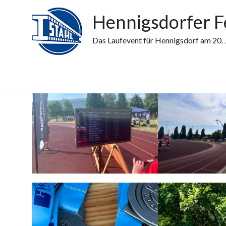
Skip
Der Bahnenlauf - Das sportlich
Hennigsdorfer F
to
im Juni
content
Das Laufevent für Hennigsdorf am 20. 
Galerie
Medaillen und Urkunden für all