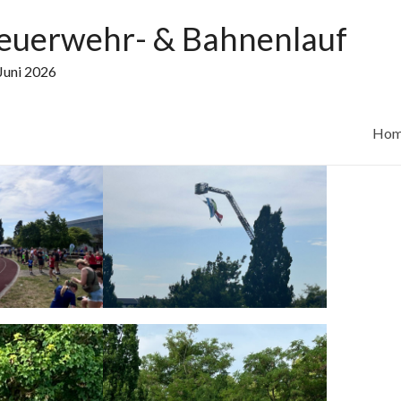
e Highlight
euerwehr- & Bahnenlauf
Juni 2026
Ho
e Finisher